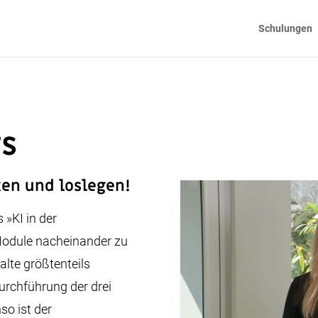
Schulungen
rs
ken und loslegen!
 »KI in der
Module nacheinander zu
alte größtenteils
urchführung der drei
so ist der