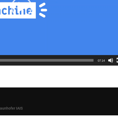
07:14
raunhofer IAIS